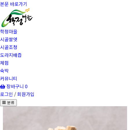
본문 바로가기
학정마을
시골쌀엿
시골조청
도라지배즙
체험
숙박
커뮤니티
장바구니
0
로그인
/
회원가입
분류